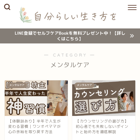
LINE登録でセルフケアBookを無料プレゼント中！【詳し
くはこちら】
― CATEGORY ―
メンタルケア
メンタルケア
メンタルケア
【体験談あり】半年で人生が
【カウンセリングの選び方】
変わる習慣｜ワンオペママが
初心者でも失敗しないポイン
心の余裕を取り戻す方法
トと始め方を徹底解説