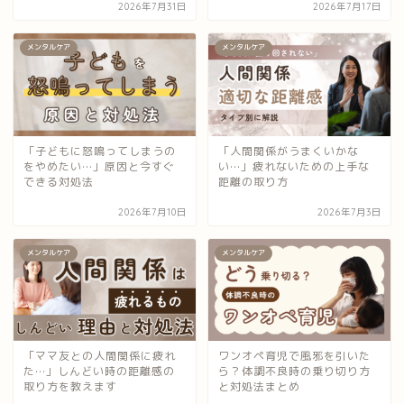
2026年7月31日
2026年7月17日
メンタルケア
メンタルケア
「子どもに怒鳴ってしまうの
「人間関係がうまくいかな
をやめたい…」原因と今すぐ
い…」疲れないための上手な
できる対処法
距離の取り方
2026年7月10日
2026年7月3日
メンタルケア
メンタルケア
「ママ友との人間関係に疲れ
ワンオペ育児で風邪を引いた
た…」しんどい時の距離感の
ら？体調不良時の乗り切り方
取り方を教えます
と対処法まとめ