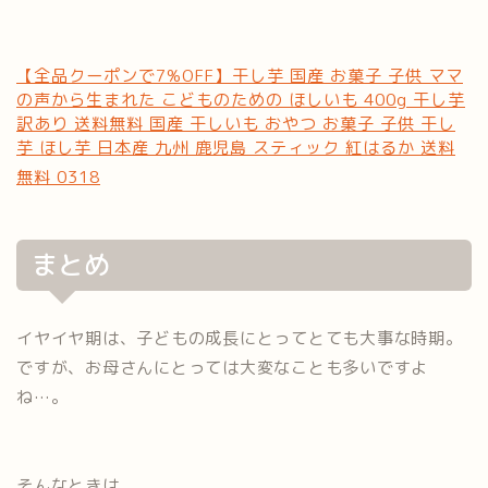
【全品クーポンで7%OFF】干し芋 国産 お菓子 子供 ママ
の声から生まれた こどものための ほしいも 400g 干し芋
訳あり 送料無料 国産 干しいも おやつ お菓子 子供 干し
芋 ほし芋 日本産 九州 鹿児島 スティック 紅はるか 送料
無料 0318
まとめ
イヤイヤ期は、子どもの成長にとってとても大事な時期。
ですが、お母さんにとっては大変なことも多いですよ
ね…。
そんなときは