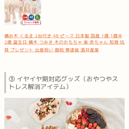
積み木 くるま 2台付き 48 ピース 日本製 国産 1歳 1歳半
2歳 誕生日 積木 つみき 木のおもちゃ 車 赤ちゃん 知育 玩
具 プレゼント 出産祝い 御祝 無塗装 酒井産業
③ イヤイヤ期対応グッズ（おやつやス
トレス解消アイテム）