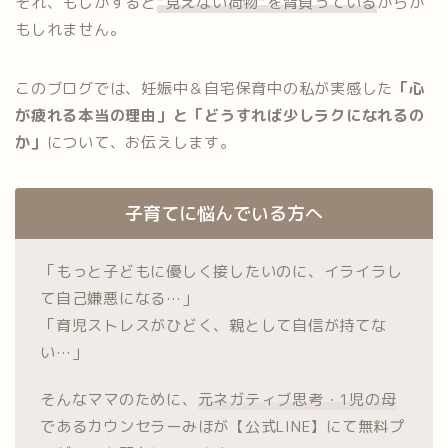
それ、もしかすると
“見えない荷物”を背負っている
からか
もしれません。
このブログでは、妊娠中＆自宅保育中の私が実感した
「心
が疲れる本当の理由」と「どうすれば少しラクになれるの
か」
について、お伝えします。
子育てに悩んでいる方へ
「もっと子どもに優しく接したいのに、イライラし
て自己嫌悪になる…」
「育児ストレスがひどく、親として自信が持てな
い…」
そんなママのために、
元ネガティブ思考・1児の母
であるカウンセラーみほが【公式LINE】にて無料プ