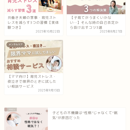
共働き夫婦の家事・育児スト
【子育てがうまくいかな
レスを減らす3つの習慣【実体
い…】そんな時の自己否定か
験つき】
ら抜け出すコツ3選
2025年10月22日
2025年8月27日
メンタルケア
【ママ向け】育児ストレス・
夜泣きで限界のときに試した
い相談サービス
2025年9月13日
子どもの不機嫌は“性格”じゃなくて“眠
気”が原因だった